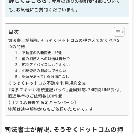
詳しくはこちら
※今月の残りの割引受付数について
も、お気軽にご質問くださいませ。
目次
司法書士が解説、そうぞくドットコムの押さえておくべき5
つの特徴
１．不動産の名義変更に特化
２．他の相続人への郵送は自分で
３．節税アドバイスはもらえない
４．相続登記の相談はできない
５．問題があっても保険適用なし
そうぞくドットコム不動産 利用規約全文
『博多エキナカ相続登記パック』全国対応、24時間LINE受付、
直近半年のご依頼数100件超
【月２０名様まで限定キャンペーン】
弊所は途中解約からもご依頼いただいてます
司法書士が解説、そうぞくドットコムの押