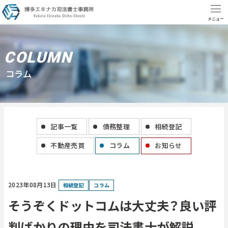
C
O
L
U
M
N
コ
ラ
ム
記事一覧
債務整理
相続登記
不動産売買
コラム
お知らせ
2023年08月13日
相続登記
コラム
そうぞくドットコムは大丈夫？良い評
判ばかりの理由を司法書士が解説