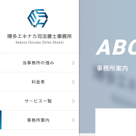
A
B
当事務所の強み
事
務
所
案
内
料金表
サービス一覧
事務所案内