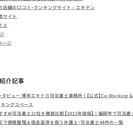
の店舗の口コミ・ランキングサイト – エキテン
索サイト
イス
ージ
ページ
紹介記事
ビュー 博多エキナカ司法書士事務所 | 【公式】Co-Working & C
ーキングスペース
すめ司法書士21社を徹底比較【2022年度版】 | 福岡市で司法
区で債務整理＆借金返済を扱う弁護士・司法書士44件の一覧