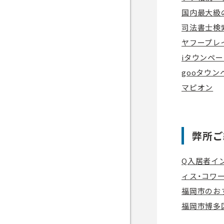
国内最大級
司法書士検
ヤフープレ
iタウンペ
gooタウン
マピオン
弊所ご
Q入居者インタ
ィス・コワ
福岡市のおす
福岡市博多