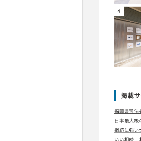
4
掲載サ
福岡県司法
日本最大級
相続に強い
いい相続 