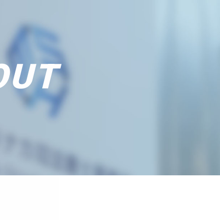
O
U
T