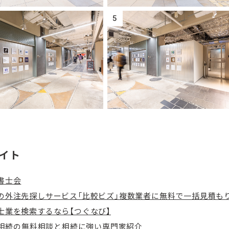
5
イト
書士会
の外注先探しサービス「比較ビズ」複数業者に無料で一括見積も
士業を検索するなら【つぐなび】
– 相続の無料相談と相続に強い専門家紹介