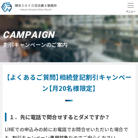
C
A
M
P
A
I
G
N
割
引
キ
ャ
ン
ペ
ー
ン
の
ご
案
内
【よくあるご質問】相続登記割引キャンペー
ン【月20名様限定】
１．先に電話で問合せするとダメですか？
LINEでの申込みの前にお電話でお問合せいただいた場合で
も、割引キャンペーン
適用対象
なのでご安心ください。