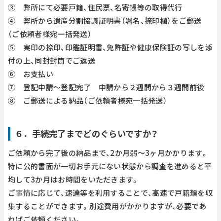
③ 弊所にて必要戸籍、住民票、名寄帳等の取得代行
④ 弊所から遺産分割協議証明書（署名、捺印欄）をご郵送
（ご依頼者様宛一括発送）
⑤ 実印の捺印、印鑑証明書、免許証や健康保険証の写しを添
付の上、同封封筒でご返送
⑥ お支払い
⑦ 登記申請～登記完了 申請から２週間から３週間前後
⑧ ご郵送による納品（ご依頼者様宛一括発送）
６．手続完了までどのぐらいですか？
ご依頼から完了後の納品まで、2か月弱～3ヶ月かかります。
特に公的書面が一切お手元にない状態から調査を進めると平
均して3か月はお時間をいただきます。
ご事情に応じて、速達等を利用することで、高速で戸籍類を収
集することができます。別途費用がかかりますが、必要であ
ればご依頼ください。